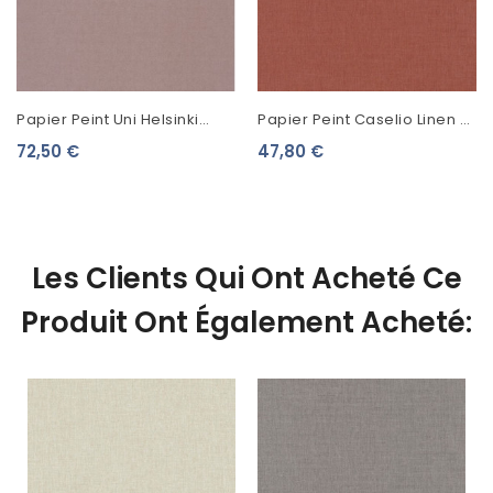
Papier Peint Uni Helsinki
Papier Peint Caselio Linen 2
Resolution Derby Vieux Rose
Orange 68524250
72,50 €
47,80 €
82074502
Les Clients Qui Ont Acheté Ce
Produit Ont Également Acheté: