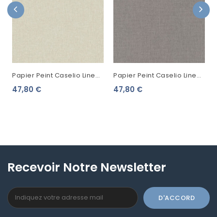
Papier Peint Caselio Linen
Papier Peint Caselio Linen
2 Beige 68521060
2 Gris 68529266
47,80 €
47,80 €
Recevoir Notre Newsletter