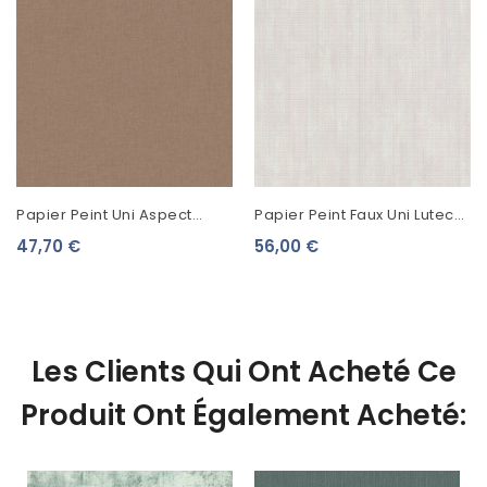
Papier Peint Uni Aspect
Papier Peint Faux Uni Lutece
Tissu Linen Praline 68522766
Cannage Gris Pâle 51220109
47,70 €
56,00 €
Les Clients Qui Ont Acheté Ce
Produit Ont Également Acheté: