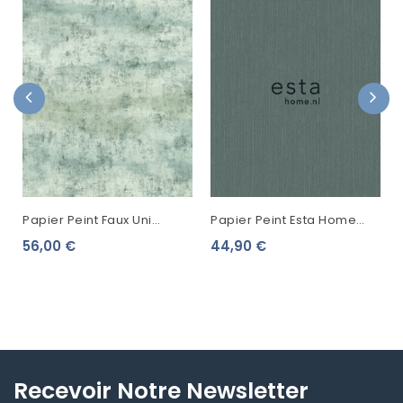
Papier Peint Faux Uni
Papier Peint Esta Home
Lutece Trash Wall Vert
Regatta Crew Uni Vert
56,00 €
44,90 €
51220204
Grisé 148706
Recevoir Notre Newsletter