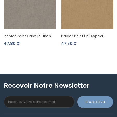
Papier Peint Caselio Linen 2
Papier Peint Uni Aspect
Taupe 68521992
Tissu Linen Brun 68522512
47,80 €
47,70 €
Recevoir Notre Newsletter