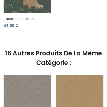
Papier Peint Enfant
Collection Forest Friends
48,90 €
Animaux De La Forêt Vert
139249
16 Autres Produits De La Même
Catégorie :