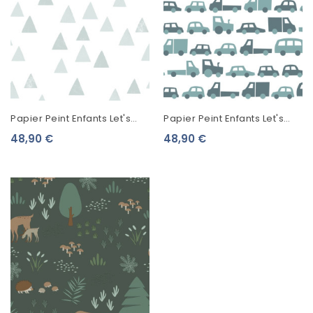
Papier Peint Enfants Let's
Papier Peint Enfants Let's
Play! Esta Home Triangles
Play! Esta Home Voitures
48,90 €
48,90 €
Bleu Gris 139056
Bleu Gris 139045