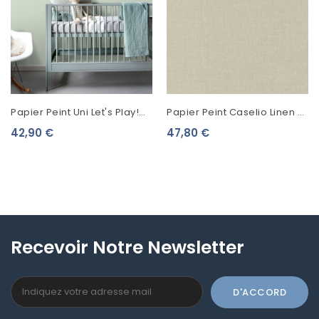
Papier Peint Uni Let's Play!
Papier Peint Caselio Linen 2
Esta Home Vert Menthe
Vert Beige Clair 68527000
42,90 €
47,80 €
138923
Recevoir Notre Newsletter