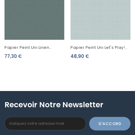
Papier Peint Uni Linen
Papier Peint Uni Let's Play!
Feeling Vert NORD0107
Esta Home Bleu Gris 139025
77,30 €
48,90 €
Recevoir Notre Newsletter