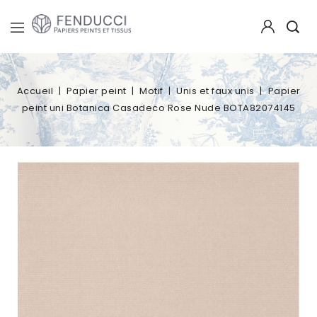
Accueil
Papier peint
Motif
Unis et faux unis
Papier
peint uni Botanica Casadeco Rose Nude BOTA82074145