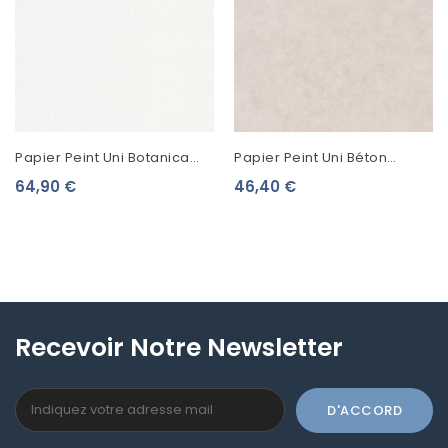
Papier Peint Uni Botanica
Papier Peint Uni Béton
Casadeco Blanc
Caselio Taupe Gris
64,90 €
46,40 €
BOTA82070127
BET101481693
Recevoir Notre Newsletter