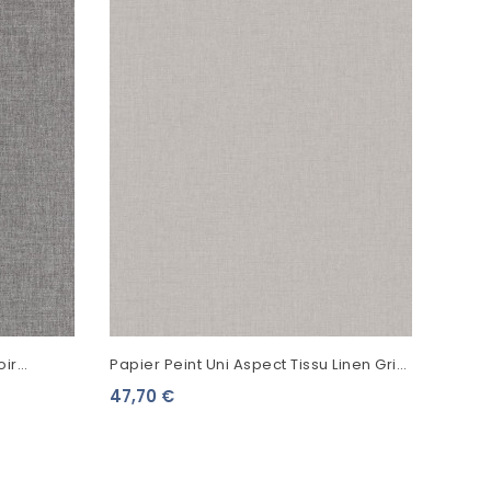
Papie
13902
42,9
oir
Papier Peint Uni Aspect Tissu Linen Gris
Orage 103229311
47,70 €