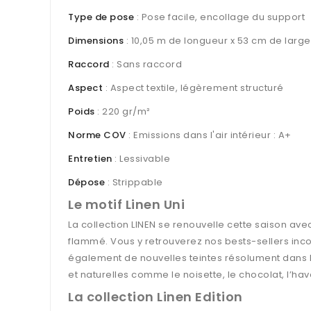
Type de pose
: Pose facile, encollage du support
Dimensions
: 10,05 m de longueur x 53 cm de large
Raccord
: Sans raccord
Aspect
: Aspect textile, légèrement structuré
Poids
: 220 gr/m²
Norme COV
: Emissions dans l'air intérieur : A+
Entretien
: Lessivable
Dépose
: Strippable
Le motif Linen Uni
La collection LINEN se renouvelle cette saison ave
flammé. Vous y retrouverez nos bests-sellers incon
également de nouvelles teintes résolument dans l’
et naturelles comme le noisette, le chocolat, l’ha
La collection Linen Edition