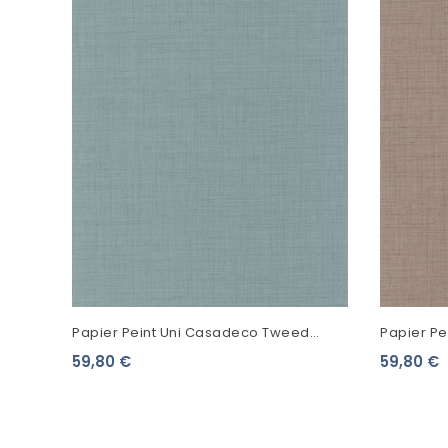
Papier Peint Uni Casadeco Tweed
Papier P
Lagune 85476211
Noisette 
59,80 €
59,80 €