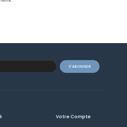
Boheme
é
Votre Compte