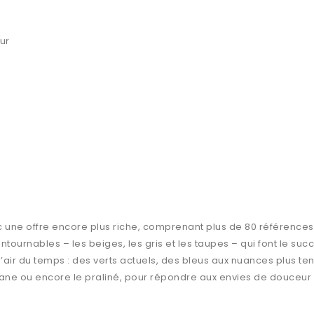
ur
c une offre encore plus riche, comprenant plus de 80 références d’
tournables – les beiges, les gris et les taupes – qui font le suc
air du temps : des verts actuels, des bleus aux nuances plus t
vane ou encore le praliné, pour répondre aux envies de douceur e