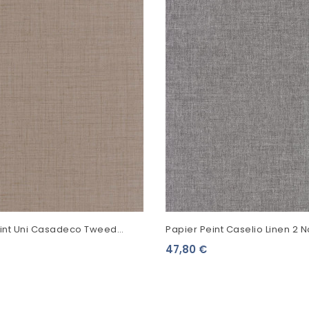
eint Uni Casadeco Tweed
Papier Peint Caselio Linen 2 N
85471596
68529900
47,80 €