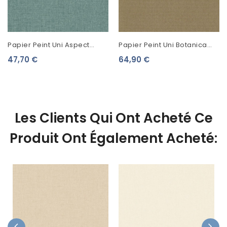
Papier Peint Uni Aspect
Papier Peint Uni Botanica
Tissu Linen Vert Malachite
Casadeco Camel
47,70 €
64,90 €
103227270
BOTA82072461
Les Clients Qui Ont Acheté Ce
Produit Ont Également Acheté: