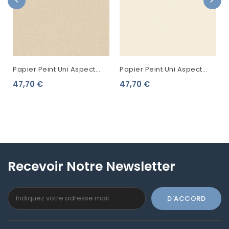
Papier Peint Uni Aspect
Papier Peint Uni Aspect
Tissu Linen Lin 103221267
Tissu Linen Chanvre
47,70 €
47,70 €
68521567
Recevoir Notre Newsletter