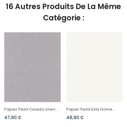
16 Autres Produits De La Même
Catégorie :
Papier Peint Caselio Linen 2
Papier Peint Esta Home
Gris 68529750
Scandi Cool Uni Blanc
47,80 €
48,90 €
139022