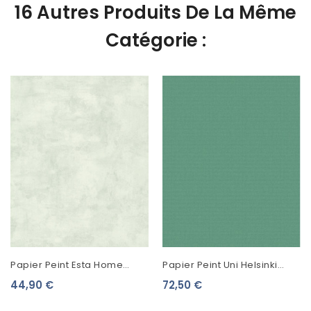
16 Autres Produits De La Même
Catégorie :
Papier Peint Esta Home
Papier Peint Uni Helsinki
Greenhouse Aspect Béton
Resolution Derby Gazon
44,90 €
72,50 €
Menthe Claire 138905
82077323