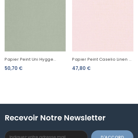
Papier Peint Uni Hygge
Papier Peint Caselio Linen 2
Collection Les Essentiels
Rose 68524622
50,70 €
47,80 €
Vert Amande 100607020
Recevoir Notre Newsletter