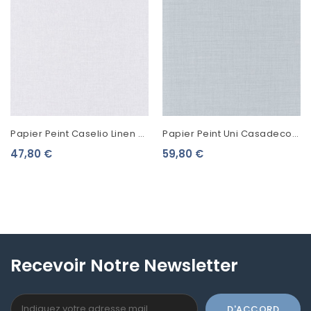
Papier Peint Caselio Linen 2
Papier Peint Uni Casadeco
Gris 68529087
Tweed Céleste 85476144
47,80 €
59,80 €
Recevoir Notre Newsletter