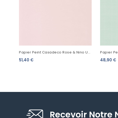
Papier Peint Casadeco Rose & Nino Uni
Papier Pei
Coquille RONI69861001
Vert Ment
51,40 €
48,90 €
Recevoir Notre 