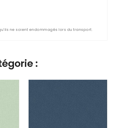
 qu’ils ne soient endommagés lors du transport.
égorie :
Papie
68521
47,8