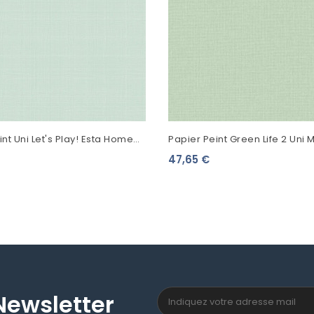
nt Uni Let's Play! Esta Home
Papier Peint Green Life 2 Uni 
he 139024
D'Eau 104017468
47,65 €
Newsletter