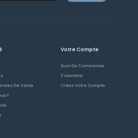
é
Votre Compte
Suivi De Commande
es
S'identifier
érales De Vente
Créez Votre Compte
ous?
isé
s