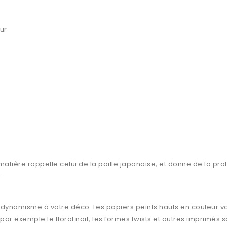
ur
 matière rappelle celui de la paille japonaise, et donne de la profo
.
du dynamisme à votre déco. Les papiers peints hauts en couleu
r exemple le floral naïf, les formes twists et autres imprimé