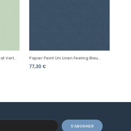
Mat Vert
Papier Peint Uni Linen Feeling Bleu
NORD0109
77,30 €