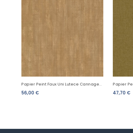
Papier Peint Faux Uni Lutece Cannage
Papier Pei
Beige Caramel 51220107
10322739
56,00 €
47,70 €