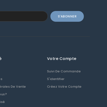
é
Votre Compte
Suivi De Commande
es
S'identifier
érales De Vente
Créez Votre Compte
ous?
isé