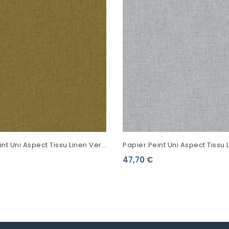
nt Uni Aspect Tissu Linen Vert
Papier Peint Uni Aspect Tissu 
0
Acier Moyen 103229590
47,70 €