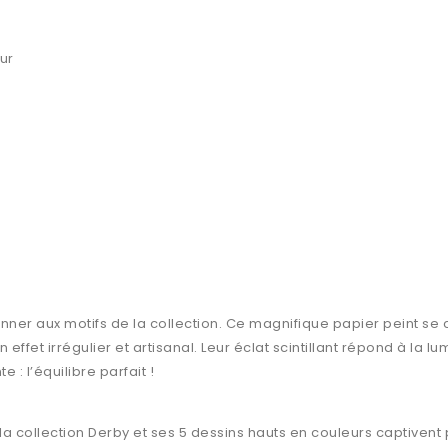
ur
ner aux motifs de la collection. Ce magnifique papier peint s
ffet irrégulier et artisanal. Leur éclat scintillant répond à la lum
: l’équilibre parfait !
la collection Derby et ses 5 dessins hauts en couleurs captivent 