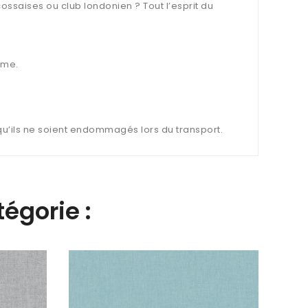
ossaises ou club londonien ? Tout l’esprit du
ème.
 qu’ils ne soient endommagés lors du transport.
égorie :
Papie
Uni G
47,9