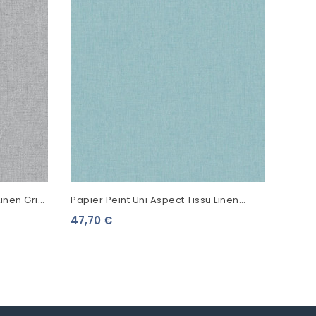
Linen Gris
Papier Peint Uni Aspect Tissu Linen
Turquoise Clair 68526523
47,70 €