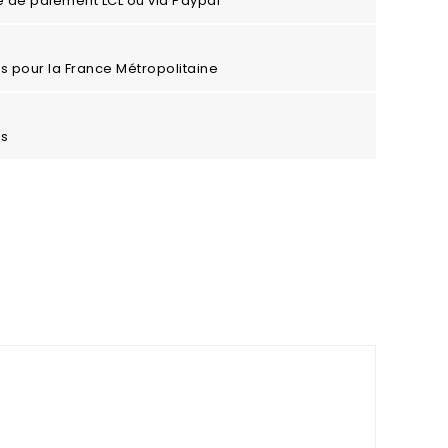
e de paiement LCL ou via Paypal
ros pour la France Métropolitaine
es