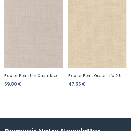
Papier Peint Uni Casadeco
Papier Peint Green Life 2 Uni
Tweed Sable 85472172
Mat Lin 104011136
59,80 €
47,65 €