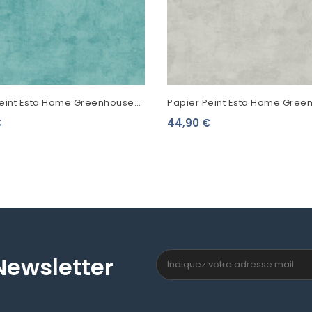
Peint Esta Home Greenhouse
Papier Peint Esta Home Gree
éton Vert Turquoise 138908
Aspect Béton Beige Grisé 138
€
44,90 €
Newsletter