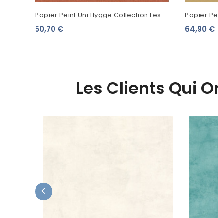
Papier Peint Uni Hygge Collection Les
Papier Pe
Essentiels Terracotta 100604313
Moutarde
50,70 €
64,90 €
Les Clients Qui 