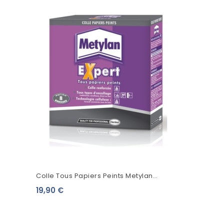
Colle Tous Papiers Peints Metylan
Expert
19,90 €