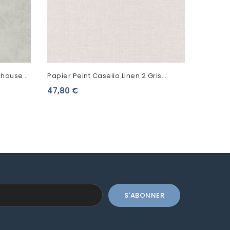
nhouse
Papier Peint Caselio Linen 2 Gris
906
68529140
47,80 €