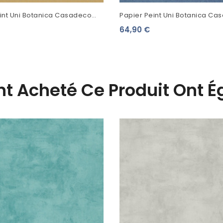
int Uni Botanica Casadeco
Papier Peint Uni Botanica Ca
 BOTA82072133
Bleu Faïence BOTA82076307
64,90 €
Ont Acheté Ce Produit Ont 