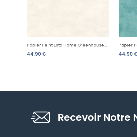
Papier Peint Esta Home Greenhouse
Papier 
Aspect Béton Gris Clair 138904
Aspect B
44,90 €
44,90 
Recevoir Notre 