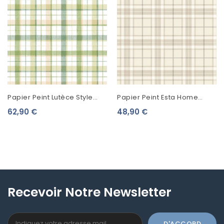
Papier Peint Lutèce Style
Papier Peint Esta Home
Cuisine 3 Ecossais Vert
College Ecossais Beige
62,90 €
48,90 €
Jaune CK36626
137722
Recevoir Notre Newsletter