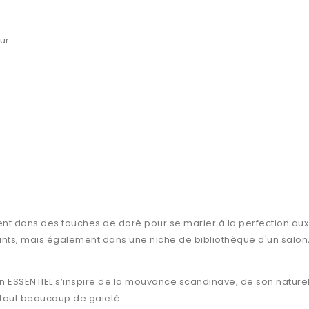
ur
ent dans des touches de doré pour se marier à la perfection aux a
ants, mais également dans une niche de bibliothèque d'un salon
ion ESSENTIEL s’inspire de la mouvance scandinave, de son naturel 
 surtout beaucoup de gaieté.
.