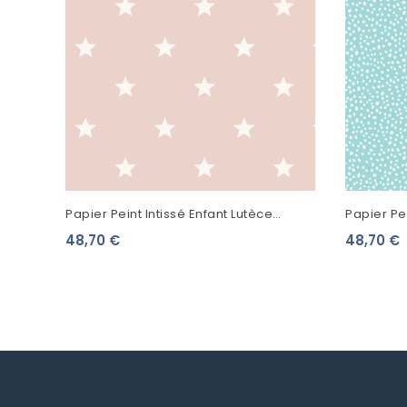
Papier Peint Intissé Enfant Lutèce
Papier Pei
Imagine Starry Rose DL27582
Imagine D
48,70 €
48,70 €