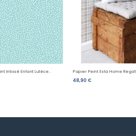
nt Intissé Enfant Lutèce
Papier Peint Esta Home Rega
otty Bleu DL27580
Ecossais Beige 137723
48,90 €