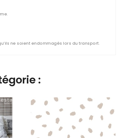
ème.
 qu’ils ne soient endommagés lors du transport.
égorie :
Papie
Carre
60,9