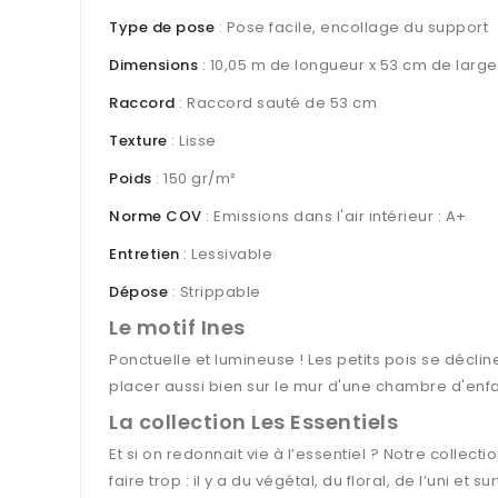
Type de pose
: Pose facile, encollage du support
Dimensions
: 10,05 m de longueur x 53 cm de large
Raccord
: Raccord sauté de 53 cm
Texture
: Lisse
Poids
: 150 gr/m²
Norme COV
: Emissions dans l'air intérieur : A+
Entretien
: Lessivable
Dépose
: Strippable
Le motif Ines
Ponctuelle et lumineuse ! Les petits pois se déclin
placer aussi bien sur le mur d'une chambre d'enf
La collection Les Essentiels
Et si on redonnait vie à l’essentiel ? Notre collect
faire trop : il y a du végétal, du floral, de l’uni et