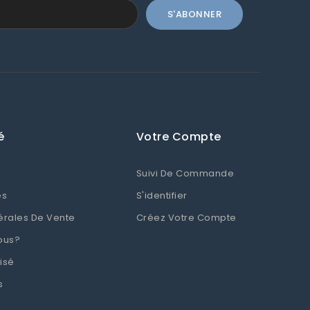
é
Votre Compte
Suivi De Commande
es
S'identifier
érales De Vente
Créez Votre Compte
ous?
isé
s