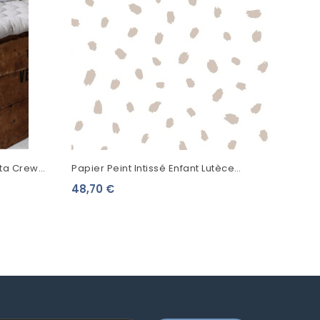
tta Crew
Papier Peint Intissé Enfant Lutèce
Imagine Animal Spots Beige DL27543
48,70 €