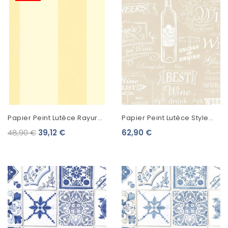
Papier Peint Lutèce Rayures
Papier Peint Lutèce Style
Larges Jaunes GC29805
Cuisine 3 Best Wine Beige
48,90 €
39,12 €
62,90 €
CK36632