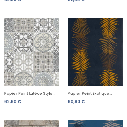
Vert Fluo KE29928
KE29950
Papier Peint Lutèce Style
Papier Peint Exotique
Cuisine 3 Faïence Beige
Lutèce Bensimon Feuilles
62,90 €
60,90 €
KE29951
Palme Navy 51173101