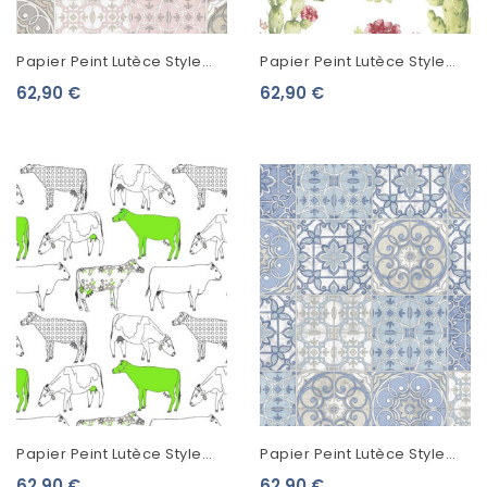
Papier Peint Lutèce Style
Papier Peint Lutèce Style
Cuisine 3 Faïence Gris Rose
Cuisine 3 Cactus Fleuris
62,90 €
62,90 €
CK36611
CK36630
Papier Peint Lutèce Style
Papier Peint Lutèce Style
Cuisine 3 Vaches Fantaisie
Cuisine 3 Faïence Bleu
62,90 €
62,90 €