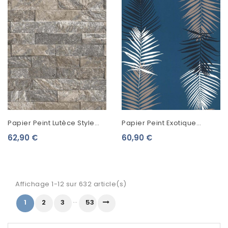
Papier Peint Lutèce Style
Papier Peint Exotique
Cuisine 3 Brique Gris Et
Lutèce Bensimon Feuilles
62,90 €
60,90 €
Marron CK36623
Palme Bleu 51173111
Affichage 1-12 sur 632 article(s)
…
1
2
3
53