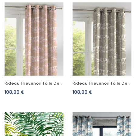
Rideau Thevenon Toile De
Rideau Thevenon Toile De
Jouy Histoire D'Eau Fond
Jouy Histoire D'Eau Sépia
108,00 €
108,00 €
Rose
Fond Lin