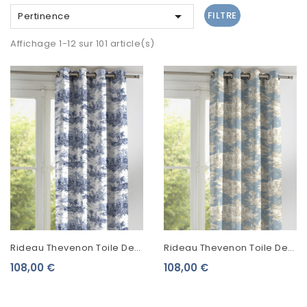

FILTRE
Pertinence
Affichage 1-12 sur 101 article(s)
Rideau Thevenon Toile De
Rideau Thevenon Toile De
Jouy Histoire D'Eau Bleu
Jouy Histoire D'Eau Beige
108,00 €
108,00 €
Fond Blanc
Fond Bleu