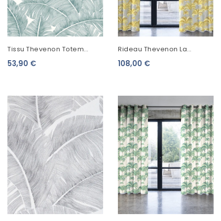
Tissu Thevenon Totem
Rideau Thevenon La
Lagon Fond Crème
Palmeraie Moutarde Fond
53,90 €
108,00 €
Ficelle 2059601