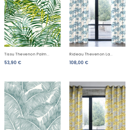
Tissu Thevenon Palm
Rideau Thevenon La
Springs Vert
Palmeraie Bleu Azur
53,90 €
108,00 €
2059602