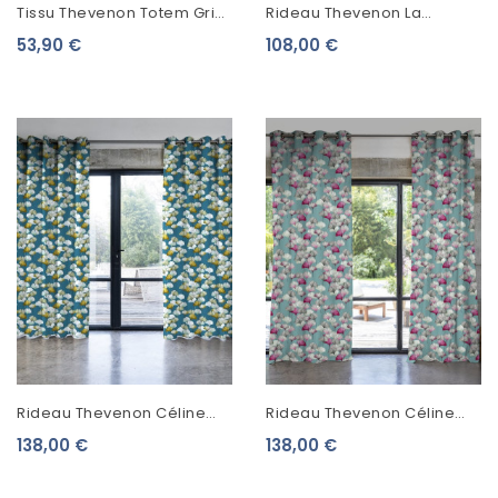
Tissu Thevenon Totem Gris
Rideau Thevenon La
Fond Crème
Palmeraie Vert Tropical
53,90 €
108,00 €
Fond Crème 2059603
Rideau Thevenon Céline
Rideau Thevenon Céline
Fond Bleu Canard 2250604
Fond Bleu Zinc 2250602
138,00 €
138,00 €