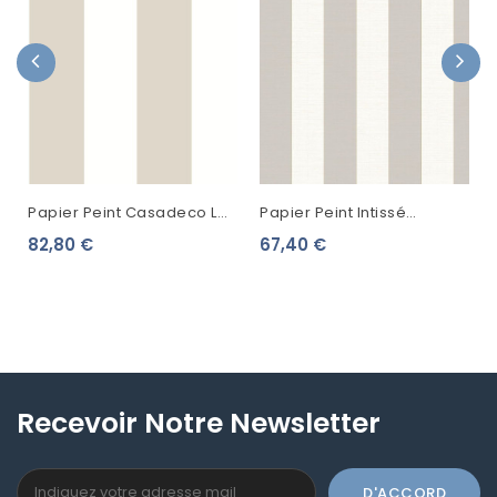
Papier Peint Casadeco Les
Papier Peint Intissé
Rayures Bruges Dune
Casadeco Les Rayures
82,80 €
67,40 €
88011643
Stripe Taupe 85831358
Recevoir Notre Newsletter