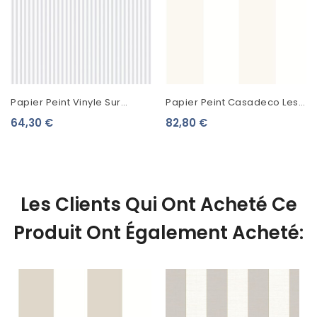
Papier Peint Vinyle Sur
Papier Peint Casadeco Les
Intissé Lutèce Rayure
Rayures Bruges Nacre
64,30 €
82,80 €
Chemise Gris G68071
88010129
Les Clients Qui Ont Acheté Ce
Produit Ont Également Acheté: