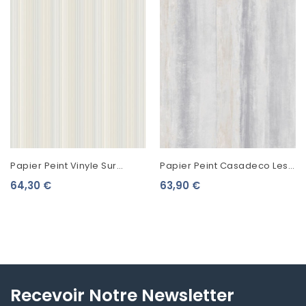
Papier Peint Vinyle Sur
Papier Peint Casadeco Les
Intissé Lutèce Rayure Bleu
Rayures Beton Gris 26929121
64,30 €
63,90 €
G67569
Recevoir Notre Newsletter