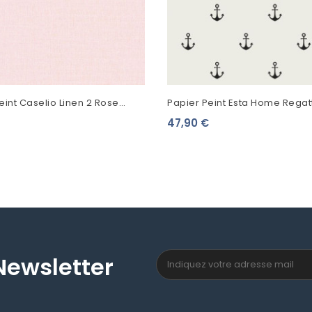
eint Caselio Linen 2 Rose
Papier Peint Esta Home Rega
22
Ancres Noir Fond Beige 12887
47,90 €
Newsletter