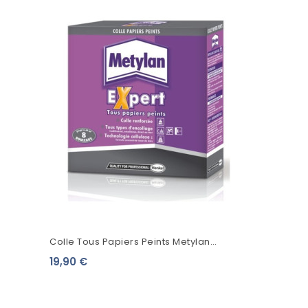
Colle Tous Papiers Peints Metylan
Expert
19,90 €