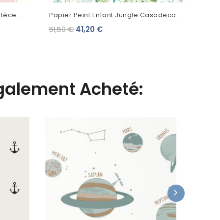
utèce
Papier Peint Enfant Jungle Casadeco
 Rose
Rose & Nino Leon Vert
51,50 €
41,20 €
Également Acheté:
Papier P
Home An
47,90 