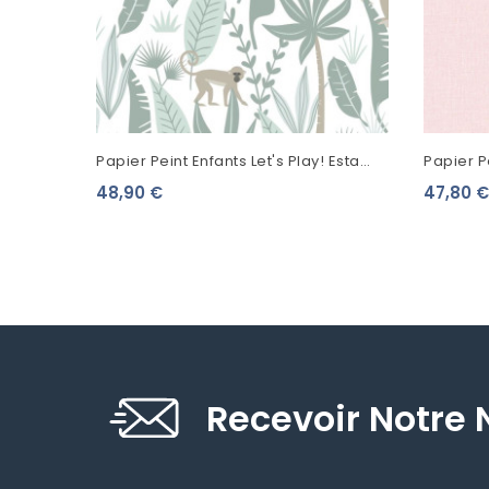
Papier Peint Enfants Let's Play! Esta
Papier P
Home Petits Singes Fond Blanc 139071
685246
48,90 €
47,80 €
Recevoir Notre 