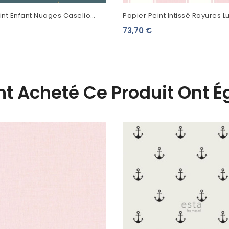
int Enfant Nuages Caselio
Papier Peint Intissé Rayures L
 Monde Bleu Nuit 103486069
Alice Et Rose Arianne Rayure
73,70 €
VI81101
Ont Acheté Ce Produit Ont 