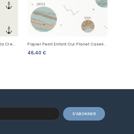
tta Crew
Papier Peint Enfant Our Planet Caselio
3
Universe Beige OUP101907102
46,40 €