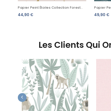
Papier Peint Étoiles Collection Forest
Papier Pe
Friends Petites Étoiles Doré 139260
Autour Du
44,90 €
49,90 €
Les Clients Qui 