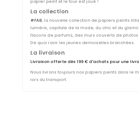
papier peint et le tour est joué !
La collection
#
FAB
, la nouvelle collection de papiers peints int
lumière, capitale de la mode, du chic et du glamo
flacons de parfums, des murs couverts de photos 
De quoi ravir les jeunes demoiselles branchées.
La livraison
Livraison offerte dès 199 € d'achats pour une liv
Nous livrons toujours nos papiers peints dans le 
lors du transport.