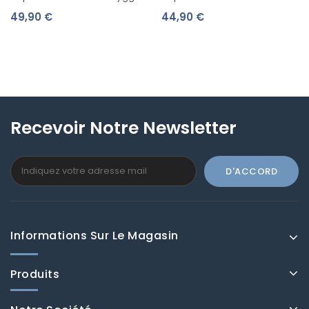
Cocoon Bleu 100576000
Scandi Cool Ombelles Rose
49,90 €
44,90 €
139103
Recevoir Notre Newsletter
Informations Sur Le Magasin
Produits