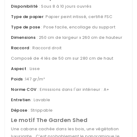
Disponibilité
: Sous 8 à 10 jours ouvrés
Type de papier
: Papier peint intissé, certifié FSC
Type de pose
: Pose facile, encollage du support
Dimensions
: 250 cm de largeur x 260 cm de hauteur
Raccord
: Raccord droit
Composé de 4 lés de 50 cm sur 280 cm de haut
Aspect
: Lisse
Poids
:147 gr/m²
Norme COV
: Emissions dans l'air intérieur : A+
Entretien
: Lavable
Dépose
: Strippable
Le motif The Garden Shed
Une cabane cachée dans les bois, une végétation
luxuriante… C’est probablement le panoramique le