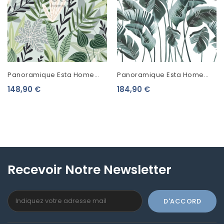
Panoramique Esta Home
Panoramique Esta Home
Photowalls XL² Feuilles
Photowalls XL² Feuilles De
148,90 €
184,90 €
Scandinaves Vert Menthe
Bananiers Bleu 158898
158894
Recevoir Notre Newsletter