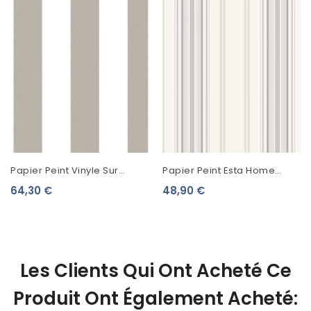
Papier Peint Vinyle Sur
Papier Peint Esta Home
Intissé Lutèce Rayure Gris
College Rayures Gris Et
64,30 €
48,90 €
G67586
Beige 138805
Les Clients Qui Ont Acheté Ce
Produit Ont Également Acheté: