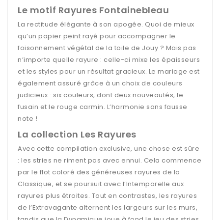
Le motif Rayures Fontainebleau
La rectitude élégante à son apogée. Quoi de mieux
qu’un papier peint rayé pour accompagner le
foisonnement végétal de la toile de Jouy ? Mais pas
n’importe quelle rayure : celle-ci mixe les épaisseurs
et les styles pour un résultat gracieux. Le mariage est
également assuré grâce à un choix de couleurs
judicieux : six couleurs, dont deux nouveautés, le
fusain et le rouge carmin. L’harmonie sans fausse
note !
La collection Les Rayures
Avec cette compilation exclusive, une chose est sûre
: les stries ne riment pas avec ennui. Cela commence
par le flot coloré des généreuses rayures de la
Classique, et se poursuit avec l’Intemporelle aux
rayures plus étroites. Tout en contrastes, les rayures
de l’Extravagante alternent les largeurs sur les murs,
tandis que la Dynamique joue à fond le jeu des stries.