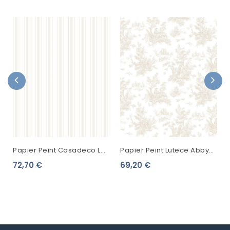
Papier Peint Casadeco Les
Papier Peint Lutece Abby
Rayures Fontainebleau
Rose 4 Toile De Jouy Beige
72,70 €
69,20 €
Beige 81571102
AB27655